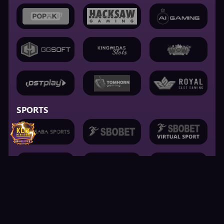
SPORTS
CASINO