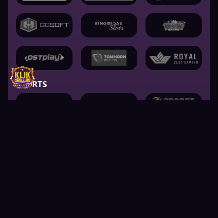
SPORTS
CASINO