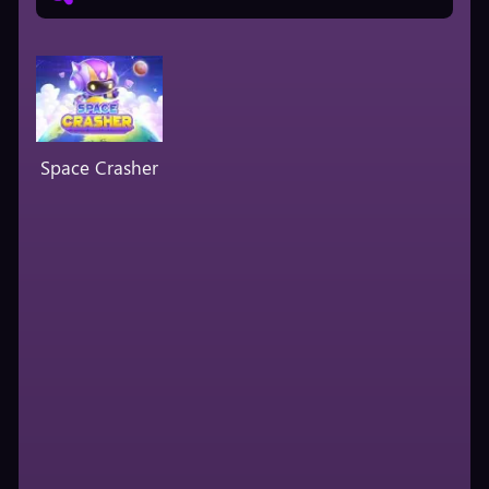
Space Crasher