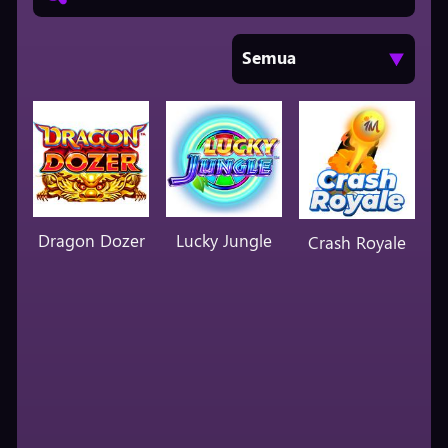
Semua
Dragon Dozer
Lucky Jungle
Crash Royale