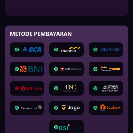
METODE PEMBAYARAN