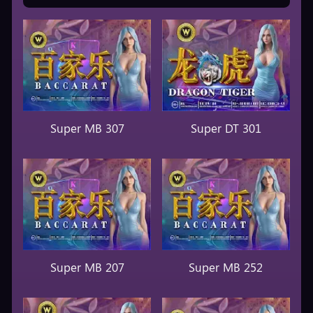
Super MB 307
Super DT 301
Super MB 207
Super MB 252