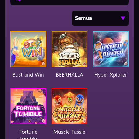
Semua
Bust and Win
BEERHALLA
Hyper Xplorer
Fortune
Muscle Tussle
Tumble